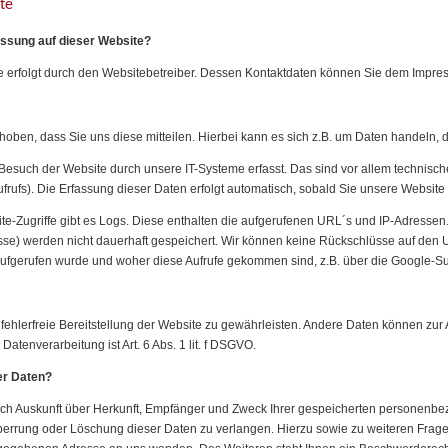
te
fassung auf dieser Website?
te erfolgt durch den Websitebetreiber. Dessen Kontaktdaten können Sie dem Impr
ben, dass Sie uns diese mitteilen. Hierbei kann es sich z.B. um Daten handeln, d
such der Website durch unsere IT-Systeme erfasst. Das sind vor allem technische 
frufs). Die Erfassung dieser Daten erfolgt automatisch, sobald Sie unsere Website 
ite-Zugriffe gibt es Logs. Diese enthalten die aufgerufenen URL´s und IP-Adresse
sse) werden nicht dauerhaft gespeichert. Wir können keine Rückschlüsse auf den U
e aufgerufen wurde und woher diese Aufrufe gekommen sind, z.B. über die Google-S
 fehlerfreie Bereitstellung der Website zu gewährleisten. Andere Daten können zur
atenverarbeitung ist Art. 6 Abs. 1 lit. f DSGVO.
er Daten?
lich Auskunft über Herkunft, Empfänger und Zweck Ihrer gespeicherten personenb
Sperrung oder Löschung dieser Daten zu verlangen. Hierzu sowie zu weiteren Fr