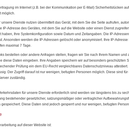
rtragung im Internet (z.B. bei der Kommunikation per E-Mail) Sicherheitslücken au
t möglich.
nsere Dienste nutzen übermittelt das Gerät, mit dem Sie die Seite aufrufen, aut
e IP-Adresse des Gerätes, mit dem Sie auf die Website oder einen Dienst zugreifen
cht haben, Ihre Systemkonfiguration sowie Datum und Zeitangaben. Die IP-Adressen
 ist. Ansonsten werden die IP-Adressen gelöscht oder anonymisiert. Ihre IP-Adres
fen maximal 7 Tage.
ks bestellen oder andere Anfragen stellen, fragen wir Sie nach Ihrem Namen und 
 Sie diese Daten eingeben. Ihre Angaben speichern wir auf besonders geschützten 
chender Prüfung ein dem EU-Recht vergleichbares Datenschutzniveau attestiert. 
ssig. Der Zugriff darauf ist nur wenigen, befugten Personen möglich. Diese sind fü
Server zuständig.
rkehrsdaten für unsere Dienste erforderlich sind werden sie längstens bis zu s
ung bestehender gesetzlicher, satzungsmäßiger oder vertraglicher Aufbewahrungsfr
gespeichert. Diese Daten sind jedoch gesperrt und nur wenigen, befugten Person
e
rarbeitung auf dieser Website ist: