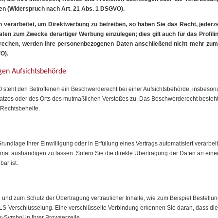
en (Widerspruch nach Art. 21 Abs. 1 DSGVO).
erarbeitet, um Direktwerbung zu betreiben, so haben Sie das Recht, jederze
en zum Zwecke derartiger Werbung einzulegen; dies gilt auch für das Profilin
sprechen, werden Ihre personenbezogenen Daten anschließend nicht mehr zu
O).
gen Aufsichtsbehörde
steht den Betroffenen ein Beschwerderecht bei einer Aufsichtsbehörde, insbesond
platzes oder des Orts des mutmaßlichen Verstoßes zu. Das Beschwerderecht besteh
r Rechtsbehelfe.
rundlage Ihrer Einwilligung oder in Erfüllung eines Vertrags automatisiert verarbeit
at aushändigen zu lassen. Sofern Sie die direkte Übertragung der Daten an eine
bar ist.
 und zum Schutz der Übertragung vertraulicher Inhalte, wie zum Beispiel Bestellun
S-Verschlüsselung. Eine verschlüsselte Verbindung erkennen Sie daran, dass die A
s-Symbol in Ihrer Browserzeile.