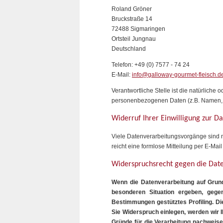
Roland Gröner
Bruckstraße 14
72488 Sigmaringen
Ortsteil Jungnau
Deutschland
Telefon: +49 (0) 7577 - 74 24
E-Mail:
info@galloway-gourmet-fleisch.d
Verantwortliche Stelle ist die natürliche
personenbezogenen Daten (z.B. Namen, E
Widerruf Ihrer Einwilligung zur D
Viele Datenverarbeitungsvorgänge sind nur
reicht eine formlose Mitteilung per E-Mai
Widerspruchsrecht gegen die Dat
Wenn die Datenverarbeitung auf Grundl
besonderen Situation ergeben, gege
Bestimmungen gestütztes Profiling. Di
Sie Widerspruch einlegen, werden wir 
Gründe für die Verarbeitung nachweise