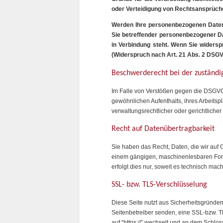
oder Verteidigung von Rechtsansprüch
Werden Ihre personenbezogenen Daten v
Sie betreffender personenbezogener Dat
in Verbindung steht. Wenn Sie wider
(Widerspruch nach Art. 21 Abs. 2 DSGV
Beschwerderecht bei der zuständi
Im Falle von Verstößen gegen die DSGVO 
gewöhnlichen Aufenthalts, ihres Arbeits
verwaltungsrechtlicher oder gerichtliche
Recht auf Datenübertragbarkeit
Sie haben das Recht, Daten, die wir auf G
einem gängigen, maschinenlesbaren Form
erfolgt dies nur, soweit es technisch mach
SSL- bzw. TLS-Verschlüsselung
Diese Seite nutzt aus Sicherheitsgründen
Seitenbetreiber senden, eine SSL-bzw. TL
auf “https://” wechselt und an dem Schlos