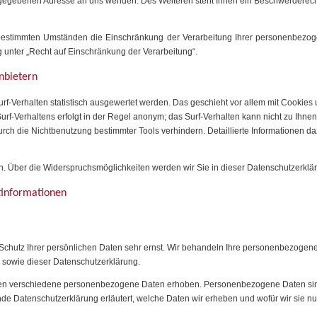
angegebenen Adresse an uns wenden. Des Weiteren steht Ihnen ein Beschwerderech
estimmten Umständen die Einschränkung der Verarbeitung Ihrer personenbezoge
unter „Recht auf Einschränkung der Verarbeitung“.
anbietern
rf-Verhalten statistisch ausgewertet werden. Das geschieht vor allem mit Cookies
rf-Verhaltens erfolgt in der Regel anonym; das Surf-Verhalten kann nicht zu Ihne
rch die Nichtbenutzung bestimmter Tools verhindern. Detaillierte Informationen da
. Über die Widerspruchsmöglichkeiten werden wir Sie in dieser Datenschutzerklär
tinformationen
Schutz Ihrer persönlichen Daten sehr ernst. Wir behandeln Ihre personenbezogen
n sowie dieser Datenschutzerklärung.
en verschiedene personenbezogene Daten erhoben. Personenbezogene Daten sind
nde Datenschutzerklärung erläutert, welche Daten wir erheben und wofür wir sie nut