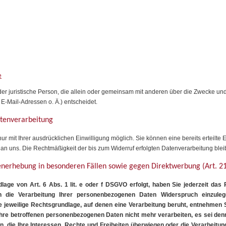
e
 oder juristische Person, die allein oder gemeinsam mit anderen über die Zwecke und
-Mail-Adressen o. Ä.) entscheidet.
atenverarbeitung
 mit Ihrer ausdrücklichen Einwilligung möglich. Sie können eine bereits erteilte E
l an uns. Die Rechtmäßigkeit der bis zum Widerruf erfolgten Datenverarbeitung blei
enerhebung in besonderen Fällen sowie gegen Direktwerbung (Art. 
age von Art. 6 Abs. 1 lit. e oder f DSGVO erfolgt, haben Sie jederzeit das 
n die Verarbeitung Ihrer personenbezogenen Daten Widerspruch einzulege
e jeweilige Rechtsgrundlage, auf denen eine Verarbeitung beruht, entnehmen
Ihre betroffenen personenbezogenen Daten nicht mehr verarbeiten, es sei de
n, die Ihre Interessen, Rechte und Freiheiten überwiegen oder die Verarbeit