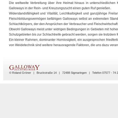
Die weltweite Verbreitung über ihre Heimat hinaus in unterschiedlichen
Galloways in der Rein- und Kreuzungszucht einen guten Ruf genießen.
Widerstandsfähigkeit und Vitalität, Leichtkalbigkeit und ganzjährige Frei
Fleischbildungsvermögen befähigen Galloways selbst an extremsten Stand
Schlachtkörpers, der den Ansprüchen der Verbraucher und Fleischwirtschaft
Obwohl Galloways meist unter widrigen Bedingungen in Gebieten mit hohe
Schutzgebieten bis zur Schlachtreife gebracht werden, sorgen sie trotzdem fü
Ein kleiner Rahmen, dominanter Hornlosigkeit, ein ausgesprochen friedfertig
von Weidetechnik sind weitere herausragende Faktoren, die uns dazu veran
© Roland Gröner | Bruckstraße 14 | 72488 Sigmaringen | Telefon 07577 - 74 